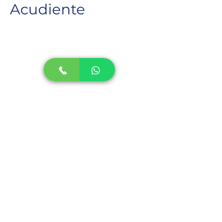
Acudiente
Panama- Chepo
Previous
Next
Escribenos