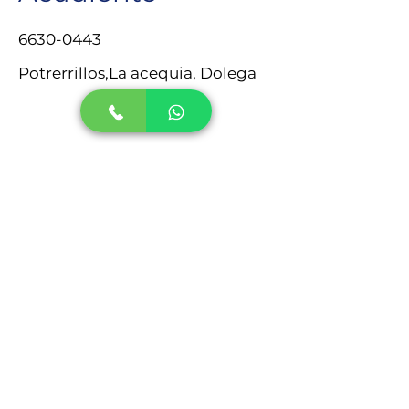
6630-0443
Potrerrillos,La acequia, Dolega
David,Chiriqui
Previous
Next
Escribenos
TELÉFONOS:
774-6266
/
6550-6892