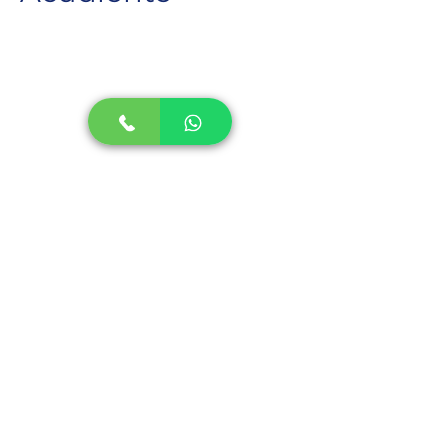
Panamá
Previous
Next
Escribenos
TELÉFONOS:
774-6266
/
6550-6892