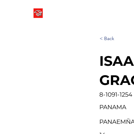
COLEGIO ICED PANAMÁ ⌵
< Back
ISAA
GRA
8-1091-1254
PANAMA
PANAEMÑ