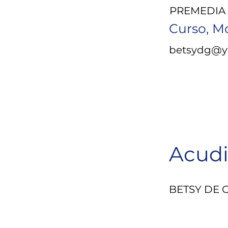
PREMEDIA
Curso, M
betsydg@y
Acudi
BETSY DE 