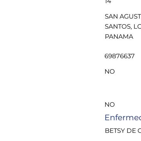
14
SAN AGUSTI
SANTOS, L
PANAMA
69876637
NO
PANAMA
NO
Enfermed
BETSY DE 