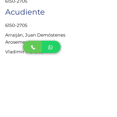
6150-2705
Acudiente
6150-2705
Arraiján, Juan Demóstenes
Arosemena
Vladimir Morales
Ciudad de Panamá
Previous
Next
Escribenos