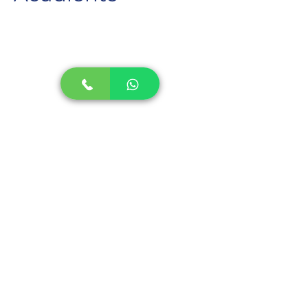
Panama
Previous
Next
Escribenos
TELÉFONOS:
774-6266
/
6550-6892