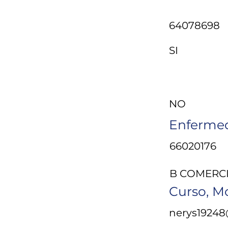
64078698
SI
Sona
NO
Enfermed
66020176
B COMERC
Curso, M
nerys1924