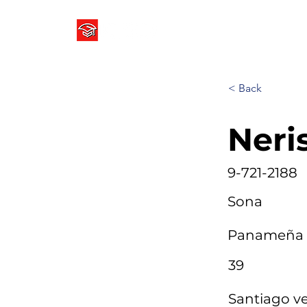
COLEGIO ICED PANAMÁ ⌵
< Back
Neri
9-721-2188
Sona
Panameña
39
Santiago ve