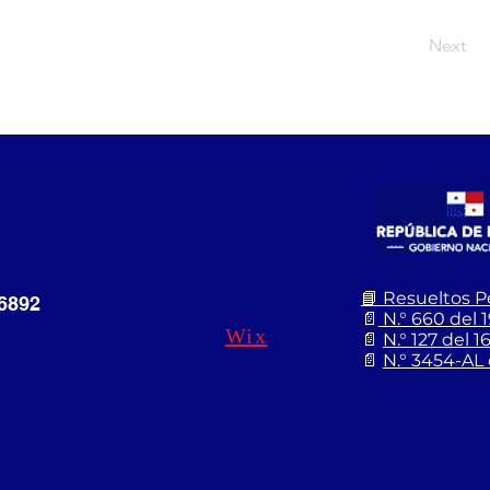
Next
📘 Resueltos 
6892
📄
N.° 660 del 
Wix
📄
N.° 127 del 
📄
N.° 3454-AL