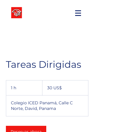
Tareas Dirigidas
30
dólares
1 h
1
30 US$
estadounidenses
Colegio ICED Panamá, Calle C
Norte, David, Panama
Reservar ahora